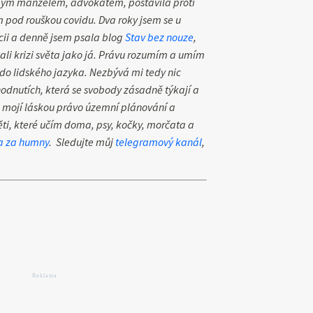
 mým manželem, advokátem, postavila proti
 pod rouškou covidu. Dva roky jsem se u
cii a denně jsem psala blog
Stav bez nouze
,
mali krizi světa jako já. Právu rozumím a umím
 do lidského jazyka. Nezbývá mi tedy nic
hodnutích, která se svobody zásadně týkají a
 je mojí láskou právo územní plánování a
ěti, které učím doma, psy, kočky, morčata a
a za humny
. Sledujte můj
telegramový kanál
,