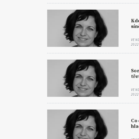
Kdo
sín
VEN
2022
Sor
tře
VEN
2022
Co 
hla