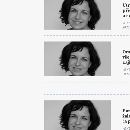
Utr
pří
a r
VEN
2022
Om
vše
caj
VEN
2022
Pan
žal
(a 
VEN