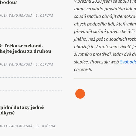
V březnu 2020 jsem se spolu s
obodou?
tomu, co vláda prováděla lidem
soudů snažila obhájit demokra
DULA ZAHUMENSKÁ
, 3. ČERVNA
abych podpořila lidi, kteří vní
převádět složité právnické řečí
jiného, než psát o soudních roz
: Tečka se nekoná.
ohrožují ji. V profesním životě
hejte jednu za druhou
životního prostředí. Mám dvě d
slepice. Provozuju web
Svobod
DULA ZAHUMENSKÁ
, 2. ČERVNA
chcete-li.
pidní dotazy jedné
udkyně
DULA ZAHUMENSKÁ
, 31. KVĚTNA