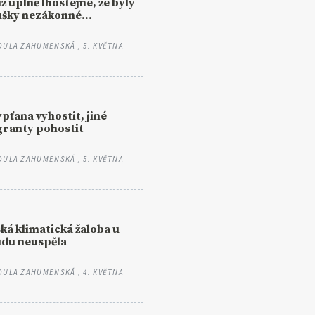
už úplně lhostejné, že byly
šky nezákonné...
DULA ZAHUMENSKÁ
, 5. KVĚTNA
pťana vyhostit, jiné
ranty pohostit
DULA ZAHUMENSKÁ
, 5. KVĚTNA
ká klimatická žaloba u
du neuspěla
DULA ZAHUMENSKÁ
, 4. KVĚTNA