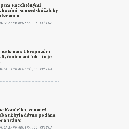
pení s nechtěnými
chozími: sousedské žaloby
eferenda
DULA ZAHUMENSKÁ
, 15. KVĚTNA
budsman: Ukrajincům
, Syřanům ani ťuk – to je
k
DULA ZAHUMENSKÁ
, 13. KVĚTNA
e Koudelko, vousová
oba už byla dávno podána
prohrána)
DULA ZAHUMENSKÁ
, 11. KVĚTNA