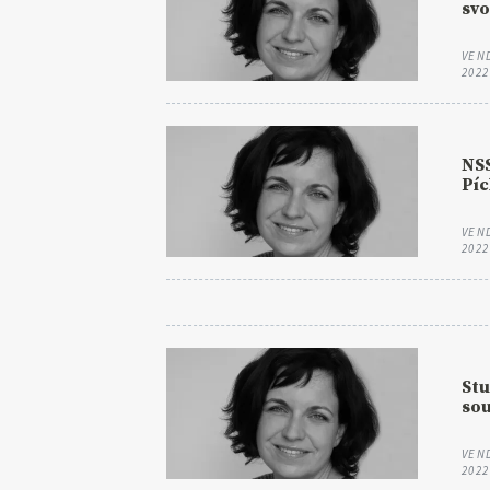
sv
VEN
2022
NSS
Píc
VEN
2022
Stu
so
VEN
2022