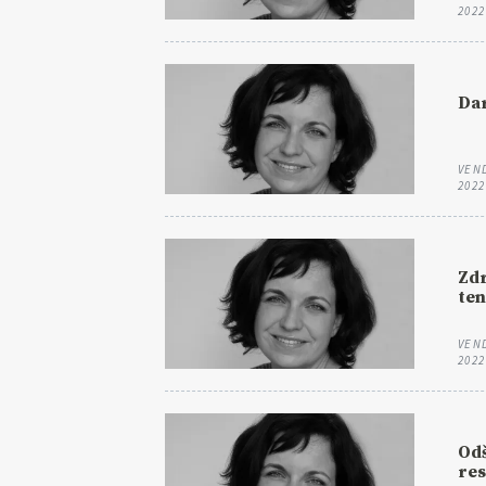
2022
Dar
VEN
2022
Zdr
ten
VEN
2022
Od
res