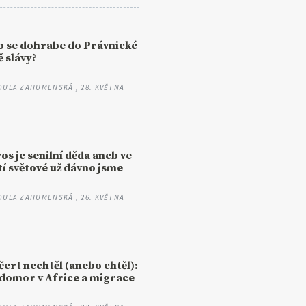
 se dohrabe do Právnické
ě slávy?
DULA ZAHUMENSKÁ
, 28. KVĚTNA
os je senilní děda aneb ve
tí světové už dávno jsme
DULA ZAHUMENSKÁ
, 26. KVĚTNA
čert nechtěl (anebo chtěl):
domor v Africe a migrace