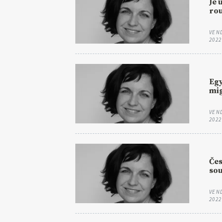
Je 
rou
VEN
2022
Egy
mig
VEN
2022
Čes
sou
VEN
2022