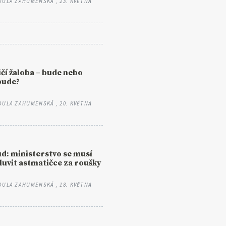
DULA ZAHUMENSKÁ
, 23. KVĚTNA
čí žaloba – bude nebo
bude?
DULA ZAHUMENSKÁ
, 20. KVĚTNA
d: ministerstvo se musí
uvit astmatičce za roušky
DULA ZAHUMENSKÁ
, 18. KVĚTNA