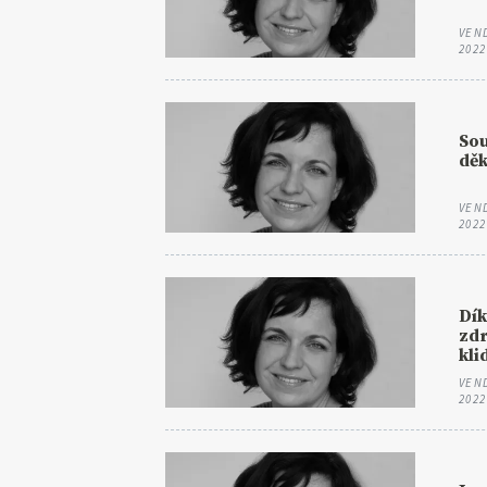
VEN
2022
So
dě
VEN
2022
Dí
zdr
kli
VEN
2022