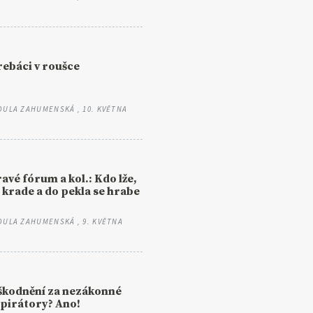
ebáci v roušce
DULA ZAHUMENSKÁ
, 10. KVĚTNA
avé fórum a kol.: Kdo lže,
 krade a do pekla se hrabe
DULA ZAHUMENSKÁ
, 9. KVĚTNA
škodnění za nezákonné
pirátory? Ano!