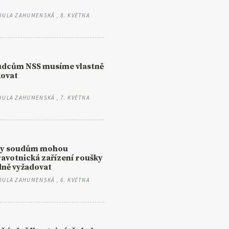
DULA ZAHUMENSKÁ
, 8. KVĚTNA
udcům NSS musíme vlastně
kovat
DULA ZAHUMENSKÁ
, 7. KVĚTNA
ky soudům mohou
avotnická zařízení roušky
dně vyžadovat
DULA ZAHUMENSKÁ
, 6. KVĚTNA